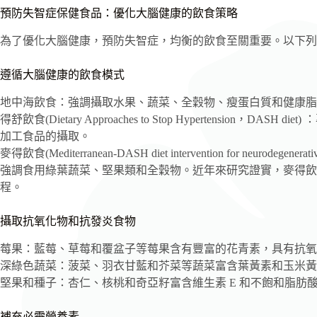
預防失智症保健食品：優化大腦健康的飲食策略
為了優化大腦健康，預防失智症，均衡的飲食至關重要。以下列
遵循大腦健康的飲食模式
地中海飲食：強調攝取水果、蔬菜、全穀物、瘦蛋白質和健康脂
得舒飲食(Dietary Approaches to Stop Hypertension
加工食品的攝取。
麥得飲食(Mediterranean-DASH diet intervention for neur
強調食用綠葉蔬菜、堅果類和全穀物。近年來研究證實，麥得飲
程。
攝取抗氧化物和抗發炎食物
莓果：藍莓、草莓和覆盆子等莓果含有豐富的花青素，具有抗氧
深綠色蔬菜：菠菜、羽衣甘藍和芥菜等蔬菜富含葉黃素和玉米黃
堅果和種子：杏仁、核桃和奇亞籽富含維生素 E 和不飽和脂肪
補充必需營養素