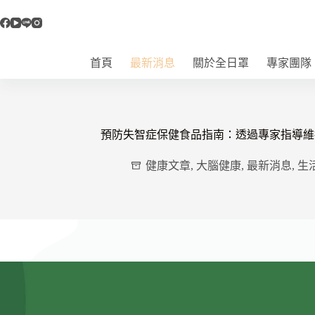
跳
至
主
要
首頁
最新消息
關於全日罩
專家團隊
內
容
預防失智症保健食品指南：透過專家指導維
健康文章
,
大腦健康
,
最新消息
,
生