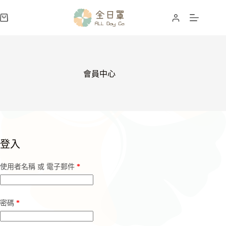
跳
至
購
主
物
要
車
內
容
會員中心
登入
必
使用者名稱 或 電子郵件
*
填
必
密碼
*
填