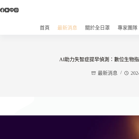
跳
至
主
要
首頁
最新消息
關於全日罩
專家團隊
內
容
AI助力失智症提早偵測：數位生物
最新消息
202