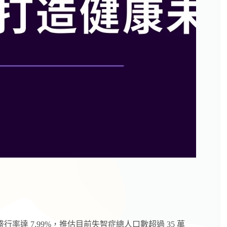
率達 7.99%，推估目前失智症總人口數超過 35 萬