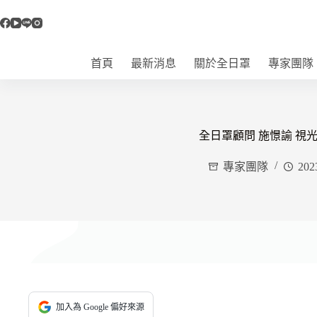
跳
至
主
要
首頁
最新消息
關於全日罩
專家團隊
內
容
全日罩顧問 施憬諭 視
專家團隊
202
加入為 Google 偏好來源