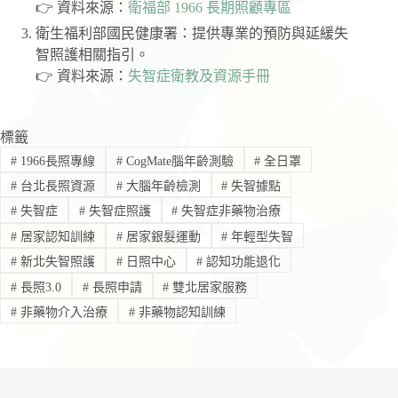
👉 資料來源：
衛福部 1966 長期照顧專區
衛生福利部國民健康署：提供專業的預防與延緩失
智照護相關指引。
👉 資料來源：
失智症衛教及資源手冊
標籤
#
1966長照專線
#
CogMate腦年齡測驗
#
全日罩
#
台北長照資源
#
大腦年齡檢測
#
失智據點
#
失智症
#
失智症照護
#
失智症非藥物治療
#
居家認知訓練
#
居家銀髮運動
#
年輕型失智
#
新北失智照護
#
日照中心
#
認知功能退化
#
長照3.0
#
長照申請
#
雙北居家服務
#
非藥物介入治療
#
非藥物認知訓練