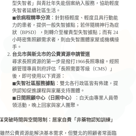
型失智者」與青壯年失能個案納入服務，協助輕度
失智者延續社區生活。
◼
依病程精準分流
：針對極輕度、輕度且具行動能
力的患者，提供一般失智據點；若伴隨精神行為症
狀（BPSD），則轉介至權責型失智據點；而有 24
小時密集照顧需求者，則由失智團體家屋或機構接
手。
台北市與新北市的公費資源申請管道
尋求長照資源的第一步是撥打1966長照專線。經照
顧管理專員到府評估「長照需要等級（CMS）」
後，即可使用以下資源：
◼
失智社區服務據點
：雙北各行政區皆有佈建，提
供認知促進課程與家屬支持團體。
◼
日間照顧中心（日照中心）
：白天由專業人員帶
領活動，晚上回家與家人團聚。
⏳突破時間與空間限制：居家自費「非藥物認知訓練」
雖然公費資源能解決基本需求，但雙北的照顧者常面臨