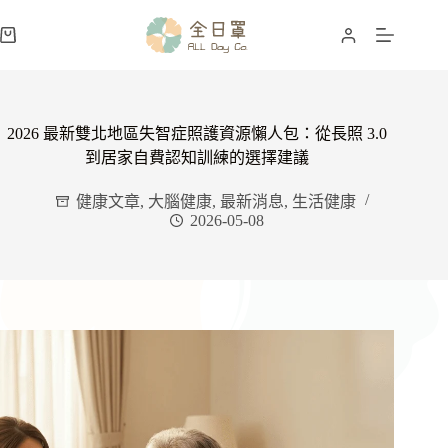
跳
至
購
主
物
要
車
內
容
2026 最新雙北地區失智症照護資源懶人包：從長照 3.0
到居家自費認知訓練的選擇建議
健康文章
,
大腦健康
,
最新消息
,
生活健康
2026-05-08