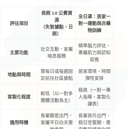
長照 3.0 公費資
全日罩：居家一
源
評估項目
對一運動與非藥
（失智據點、日
物訓練
照）
精準腦力評估、
社交互動、家屬
主要功能
專屬肌力與認知
喘息服務
促進
需每日或每週固
居家環境，時間
地點與時間
定前往社區據點
彈性安排
極高（一對一專
較低（以一對多
客製化程度
人指導、客製化
團體活動為主）
課表）
長輩願意出門、
長輩排斥出門、
適用時機
家屬平日白天需
假日空窗期、需