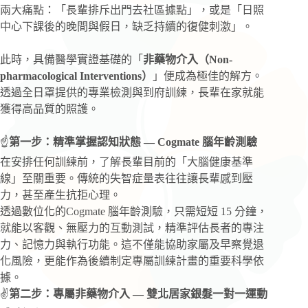
兩大痛點：「長輩排斥出門去社區據點」，或是「日照
中心下課後的晚間與假日，缺乏持續的復健刺激」。
此時，具備醫學實證基礎的「
非藥物介入（Non-
pharmacological Interventions）
」便成為極佳的解方。
透過全日罩提供的專業檢測與到府訓練，長輩在家就能
獲得高品質的照護。
☝
第一步：精準掌握認知狀態 — Cogmate 腦年齡測驗
在安排任何訓練前，了解長輩目前的「大腦健康基準
線」至關重要。傳統的失智症量表往往讓長輩感到壓
力，甚至產生抗拒心理。
透過數位化的Cogmate 腦年齡測驗，只需短短 15 分鐘，
就能以客觀、無壓力的互動測試，精準評估長者的專注
力、記憶力與執行功能。這不僅能協助家屬及早察覺退
化風險，更能作為後續制定專屬訓練計畫的重要科學依
據。
✌
第二步：專屬非藥物介入 — 雙北居家銀髮一對一運動