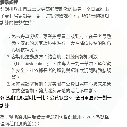
體驗課程
針對排斥出門或需要更高強度刺激的長者，全日罩推出
了雙北居家銀髮一對一運動體驗課程。這項非藥物認知
訓練的優勢在於：
免去舟車勞頓：專業指導員直接到府，在長者最熟
悉、安心的居家環境中進行，大幅降低長輩的防衛
心與抗拒感。
客製化運動處方：結合肌力訓練與認知刺激
（Dual-task training），由專人一對一帶領，確保動
作安全，並依據長者的體能與認知狀況隨時動態調
整。
填補照護空窗期：完美彌補公費日照中心週末未營
業的空窗期，讓大腦與身體的活化不中斷。
🛠照護資源超級比一比：公費據點 vs. 全日罩居家一對一
訓練
為了幫助雙北照顧者更清楚如何搭配使用，以下為您整
理兩種資源的差異：