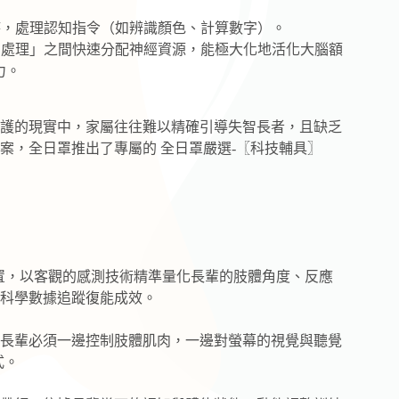
，處理認知指令（如辨識顏色、計算數字）。
處理」之間快速分配神經資源，能極大化地活化大腦額
力。
護的現實中，家屬往往難以精確引導失智長者，且缺乏
案，全日罩推出了專屬的 全日罩嚴選-〖科技輔具〗
戴裝置，以客觀的感測技術精準量化長輩的肢體角度、反應
科學數據追蹤復能成效。
長輩必須一邊控制肢體肌肉，一邊對螢幕的視覺與聽覺
式。