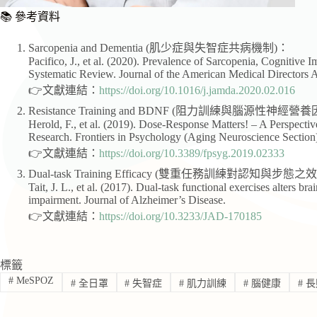
📚 參考資料
Sarcopenia and Dementia (肌少症與失智症共病機制)：
Pacifico, J., et al. (2020). Prevalence of Sarcopenia, Cognitive
Systematic Review. Journal of the American Medical Directors
👉文獻連結：
https://doi.org/10.1016/j.jamda.2020.02.016
Resistance Training and BDNF (阻力訓練與腦源性神經營
Herold, F., et al. (2019). Dose-Response Matters! – A Perspectiv
Research. Frontiers in Psychology (Aging Neuroscience Section
👉文獻連結：
https://doi.org/10.3389/fpsyg.2019.02333
Dual-task Training Efficacy (雙重任務訓練對認知與步態之
Tait, J. L., et al. (2017). Dual-task functional exercises alters br
impairment. Journal of Alzheimer’s Disease.
👉文獻連結：
https://doi.org/10.3233/JAD-170185
標籤
#
MeSPOZ
#
全日罩
#
失智症
#
肌力訓練
#
腦健康
#
長