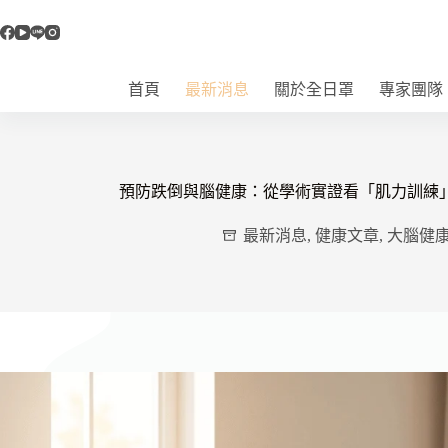
跳
至
主
要
首頁
最新消息
關於全日罩
專家團隊
內
容
預防跌倒與腦健康：從學術實證看「肌力訓練
最新消息
,
健康文章
,
大腦健