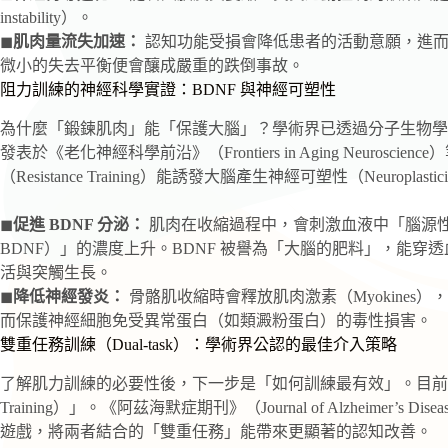
instability）。
◼
肌肉量流失加速：
認知功能受損會降低患者的活動意願，進而
微小的失去平衡便會釀成嚴重的跌倒事故。
阻力訓練的神經科學實證：BDNF 與神經可塑性
為什麼「鍛鍊肌肉」能「保護大腦」？學術界已透過分子生物學
發表於《老化神經科學前沿》（Frontiers in Aging Neuro
（Resistance Training）能誘發大腦產生神經可塑性（Neuropla
◼
促進 BDNF 分泌：
肌肉在收縮過程中，會刺激血液中「腦源性神經營養因子（Br
BDNF）」的濃度上升。BDNF 被譽為「大腦的肥料」，能
活與突觸生長。
◼
降低神經發炎：
骨骼肌收縮時會釋放肌肉激素（Myokine
而保護神經細胞免受異常蛋白（如類澱粉蛋白）的毒性損害。
雙重任務訓練（Dual-task）：學術界公認的最佳介入策略
了解肌力訓練的必要性後，下一步是「如何訓練最有效」。目前神經
Training）」。《阿茲海默症期刊》（Journal of Alzheime
遊戲，將兩者結合的「雙重任務」能帶來更顯著的認知改善。