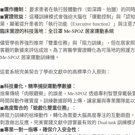
◼
運作機制：
要求患者在執行肢體動作（如深蹲、抬腿）的同時
◼
實證效益：
這種訓練模式會強迫大腦在「運動控制」與「認知
葉，顯著提升患者的「執行功能（Executive function）」與注意
臨床實證的科技落地：全日罩 Me-SPOZ 居家運動系統
儘管學術界強烈推崇「雙重任務」與「阻力訓練」，但在居家照
客觀的數據來評估成效。為了將醫學實證轉化為可落地的照護方
Me-SPOZ 居家運動訓練機。
這套系統完美契合了學術文獻中的高標準介入原則：
◼
科技量化，精準捕捉運動學數據：
捨棄傳統「肉眼觀察」的誤差，Me-SPOZ 透過專利智慧穿
時間與動作確實度。訓練數據即時上傳，讓家屬與專業團隊能以
◼
高度整合的「遊戲化雙重任務」：
將阻力訓練的枯燥動作，轉化為需要大腦高度專注的互動遊戲。
刺激做出反應，完美實踐文獻中證實最有效的 Dual-task 訓練模
◼
專業一對一指導，確保介入安全性：