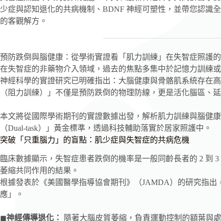
少症與認知退化的共病機制、BDNF 神經可塑性，並帶您認識全日
的客觀解方。
預防跌倒與腦健康：從學術實證看「肌力訓練」在失智症照護的
在失智症的非藥物介入領域，過去的焦點多集中於記憶力訓練或
神經科學的實證研究已明確指出：大腦健康與骨骼肌系統存在高
（阻力訓練）」不僅是預防跌倒的物理防線，更是活化腦區、延
本文將從國際學術期刊的實證數據出發，解析肌力訓練與腦健康
（Dual-task）」黃金標準，透過科技輔助落實於居家照護中。
突破「只重腦力」的盲點：肌少症與失智症的共病危機
臨床數據顯示，失智症患者跌倒的機率是一般同齡長者的 2 到 
萎縮共同作用的結果。
根據發表於《美國醫學指導協會期刊》（JAMDA）的研究指出，失
應」。
◼
神經傳導退化：
隨著大腦皮質萎縮，負責運動控制的額葉與處理