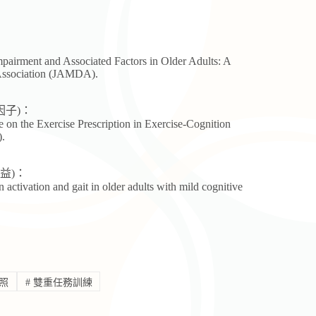
 Impairment and Associated Factors in Older Adults: A
 Association (JAMDA).
養因子)：
e on the Exercise Prescription in Exercise-Cognition
).
效益)：
ain activation and gait in older adults with mild cognitive
照
#
雙重任務訓練