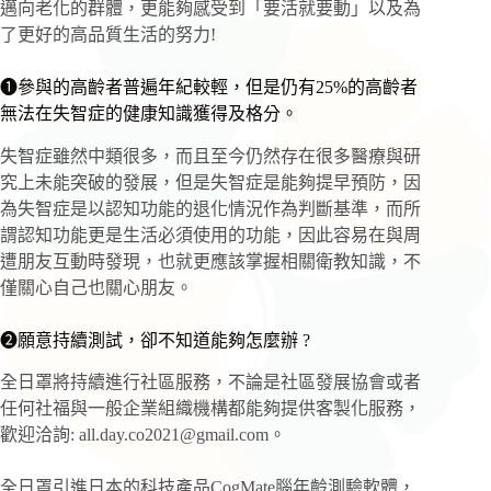
邁向老化的群體，更能夠感受到「要活就要動」以及為
了更好的高品質生活的努力!
❶參與的高齡者普遍年紀較輕，但是仍有25%的高齡者
無法在失智症的健康知識獲得及格分。
失智症雖然中類很多，而且至今仍然存在很多醫療與研
究上未能突破的發展，但是失智症是能夠提早預防，因
為失智症是以認知功能的退化情況作為判斷基準，而所
謂認知功能更是生活必須使用的功能，因此容易在與周
遭朋友互動時發現，也就更應該掌握相關衛教知識，不
僅關心自己也關心朋友。
❷願意持續測試，卻不知道能夠怎麼辦 ?
全日罩將持續進行社區服務，不論是社區發展協會或者
任何社福與一般企業組織機構都能夠提供客製化服務，
歡迎洽詢:
all.day.co2021@gmail.com
。
全日罩引進日本的科技產品CogMate腦年齡測驗軟體，