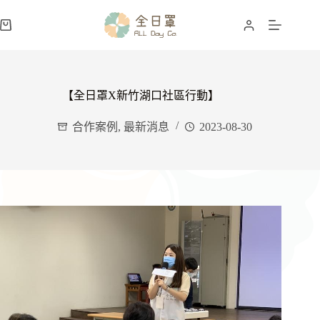
跳
至
購
主
物
要
車
內
容
【全日罩X新竹湖口社區行動】
合作案例
,
最新消息
2023-08-30