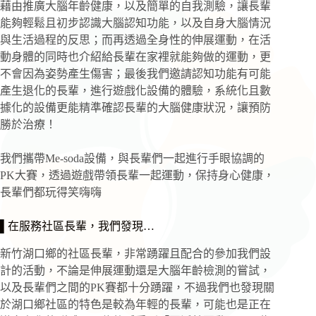
藉由推廣大腦年齡健康，以及簡單的自我測驗，讓長輩
能夠輕鬆且初步認識大腦認知功能，以及自身大腦情況
與生活過程的反思；而再透過全身性的伸展運動，在活
動身體的同時也介紹給長輩在家裡就能夠做的運動，更
不會因為姿勢產生傷害；最後我們邀請認知功能有可能
產生退化的長輩，進行遊戲化設備的體驗，系統化且數
據化的設備更能精準確認長輩的大腦健康狀況，讓預防
勝於治療！
我們攜帶Me-soda設備，與長輩們一起進行手眼協調的
PK大賽，透過遊戲帶領長輩一起運動，保持身心健康，
長輩們都玩得笑嗨嗨
▌在服務社區長輩，我們發現…
新竹湖口鄉的社區長輩，非常踴躍且配合的參加我們設
計的活動，不論是伸展運動還是大腦年齡檢測的嘗試，
以及長輩們之間的PK賽都十分踴躍，不過我們也發現關
於湖口鄉社區的特色是較為年輕的長輩，可能也是正在