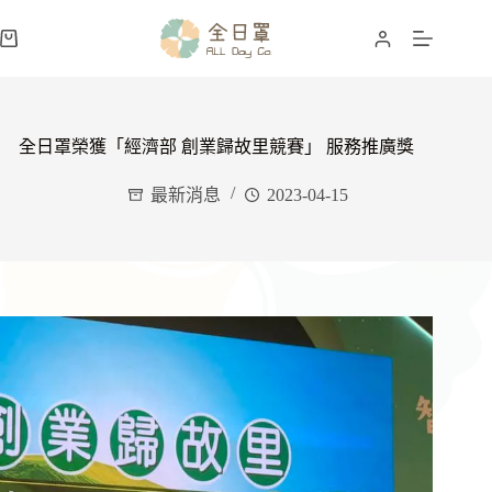
跳
至
購
主
物
要
車
內
容
全日罩榮獲「經濟部 創業歸故里競賽」 服務推廣獎
最新消息
2023-04-15