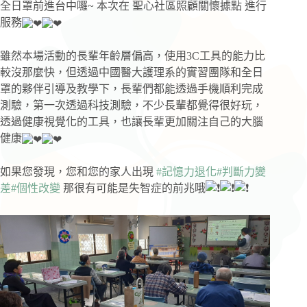
全日罩前進台中囉~ 本次在 聖心社區照顧關懷據點 進行
服務
雖然本場活動的長輩年齡層偏高，使用3C工具的能力比
較沒那麼快，但透過中國醫大護理系的實習團隊和全日
罩的夥伴引導及教學下，長輩們都能透過手機順利完成
測驗，第一次透過科技測驗，不少長輩都覺得很好玩，
透過健康視覺化的工具，也讓長輩更加關注自己的大腦
健康
如果您發現，您和您的家人出現
#記憶力退化
#判斷力變
差
#個性改變
那很有可能是失智症的前兆哦