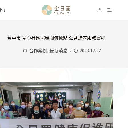
跳
至
購
主
物
要
車
內
容
台中市 聖心社區照顧關懷據點 公益講座服務實紀
合作案例
,
最新消息
2023-12-27