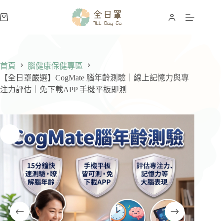
跳
至
購
主
物
要
車
內
容
首頁
腦健康保健專區
【全日罩嚴選】CogMate 腦年齡測驗｜線上記憶力與專
注力評估｜免下載APP 手機平板即測