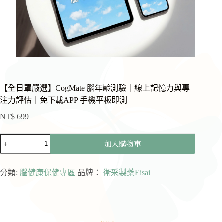
【全日罩嚴選】CogMate 腦年齡測驗｜線上記憶力與專
注力評估｜免下載APP 手機平板即測
NT$
699
【全
加入購物車
日
罩
嚴
分類:
腦健康保健專區
品牌：
衛采製藥Eisai
選】
CogMate
腦
年
齡