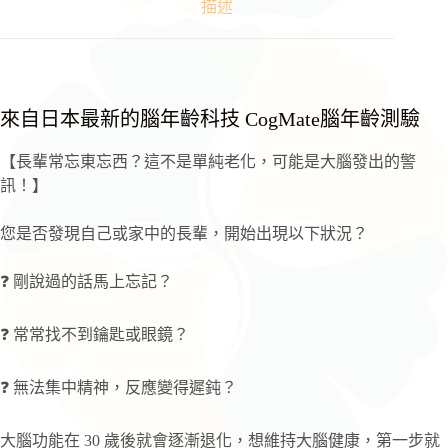
描述
測
驗
｜
線
上
來自日本最新的腦年齡科技 CogMate腦年齡測驗
記
憶
【長輩常忘東忘西？這不是單純老化，可能是大腦發出的警
力
訊！】
與
專
注
您是否發現自己或家中的長輩，開始出現以下狀況？
力
評
❓ 剛說過的話馬上忘記？
估
｜
免
❓ 常常找不到鑰匙或眼鏡？
下
載
❓ 無法集中精神，反應變得遲鈍？
APP
手
機
大腦功能在 30 歲後就會逐漸退化，想維持大腦健康，第一步就