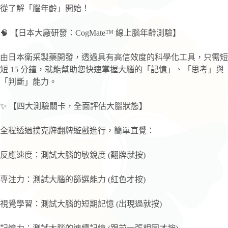
平
從了解「腦年齡」開始！
板
即
🧠 【日本大廠研發：CogMate™ 線上腦年齡測驗】
測
數
由日本衛采製藥開發，透過具有高信效度的科學化工具，只需短
量
短 15 分鐘，就能幫助您快速掌握大腦的「記憶」、「思考」與
「判斷」能力。
✨ 【四大測驗關卡，全面評估大腦狀態】
全程透過撲克牌翻牌遊戲進行，簡單直覺：
反應速度：測試大腦的敏銳度 (翻牌就按)
專注力：測試大腦的篩選能力 (紅色才按)
視覺學習：測試大腦的短期記憶 (出現過就按)