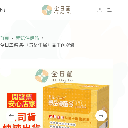
跳
至
購
主
物
要
車
內
容
首頁
精選保健品
全日罩嚴選-〖景岳生醫〗益生菌膠囊