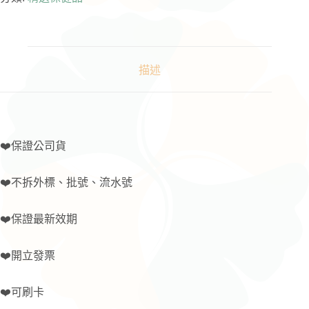
選-
〖景
岳
生
醫〗
描述
益
生
菌
膠
囊
❤️保證公司貨
數
量
❤️不拆外標、批號、流水號
❤️保證最新效期
❤️開立發票
❤️可刷卡