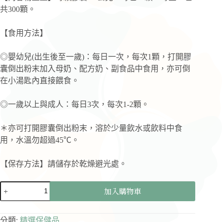
共300顆。
【食用方法】
◎嬰幼兒(出生後至一歲)：每日一次，每次1顆，打開膠
囊倒出粉末加入母奶、配方奶、副食品中食用，亦可倒
在小湯匙內直接餵食。
◎一歲以上與成人：每日3次，每次1-2顆。
＊亦可打開膠囊倒出粉末，溶於少量飲水或飲料中食
用，水溫勿超過45℃。
【保存方法】請儲存於乾燥避光處。
全
加入購物車
日
罩
嚴
分類:
精選保健品