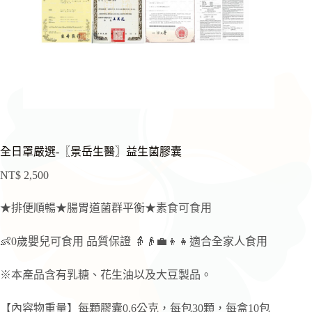
全日罩嚴選-〖景岳生醫〗益生菌膠囊
NT$
2,500
★排便順暢★腸胃道菌群平衡★素食可食用
👶0歲嬰兒可食用 品質保證 👵👴💼👦👧適合全家人食用
※本產品含有乳糖、花生油以及大豆製品。
【內容物重量】每顆膠囊0.6公克，每包30顆，每盒10包