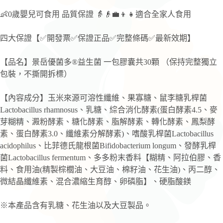
👶0歲嬰兒可食用 品質保證 👵👴💼👦👧適合全家人食用
四大保證【✅開發票✅保證正品✅完整條碼✅最新效期】
【品名】景岳優菌多®益生菌 一包膠囊共30顆 （保持完整獨立
包裝，不撕開拆標）
【內容成分】玉米來源可溶性纖維、果寡糖、鼠李糖乳桿菌
Lactobacillus rhamnosus、乳糖、綜合消化酵素(蛋白酵素4.5、麥
芽糊精、澱粉酵素、糖化酵素、脂解酵素、轉化酵素、鳳梨酵
素、蛋白酵素3.0、纖維素分解酵素)、嗜酸乳桿菌Lactobacillus
acidophilus、比菲德氏龍根菌Bifidobacterium longum、發酵乳桿
菌Lactobacillus fermentum、多多粉末香料【糊精、阿拉伯膠、香
料、食用油(精製棕櫚油、大豆油、棉籽油、花生油)、丙二醇、
微結晶纖維素、混合濃縮生育醇、卵磷脂】、硬脂酸鎂
※本產品含有乳糖、花生油以及大豆製品。