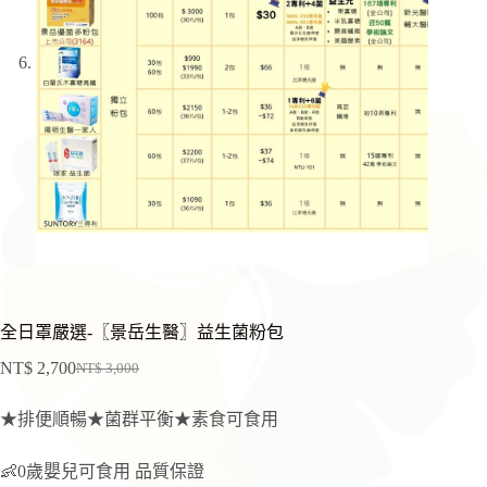
全日罩嚴選-〖景岳生醫〗益生菌粉包
NT$
2,700
NT$
3,000
原
目
始
前
★排便順暢★菌群平衡★素食可食用
價
價
格：
格：
👶0歲嬰兒可食用 品質保證
NT$ 3,000。
NT$ 2,700。