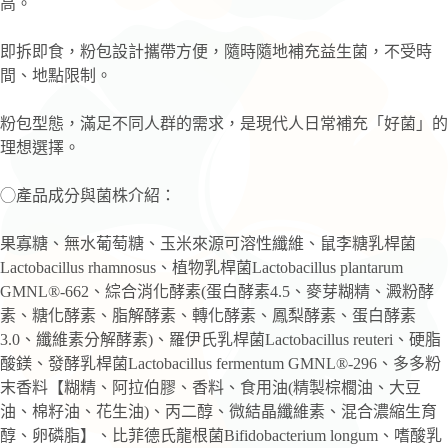
高。
即拆即食，粉包設計攜帶方便，隨時隨地補充益生菌，不受時
間、地點限制。
粉包型態，滿足不同人群的需求，是現代人日常補充「好菌」的
理想選擇。
◯產品成分與菌株介紹：
果寡糖、無水葡萄糖、玉米來源可溶性纖維、鼠李糖乳桿菌
Lactobacillus rhamnosus、植物乳桿菌Lactobacillus plantarum
GMNL®-662、綜合消化酵素(蛋白酵素4.5、麥芽糊精、澱粉酵
素、糖化酵素、脂解酵素、轉化酵素、鳳梨酵素、蛋白酵素
3.0、纖維素分解酵素)、羅伊氏乳桿菌Lactobacillus reuteri、硬脂
酸鎂、發酵乳桿菌Lactobacillus fermentum GMNL®-296、多多粉
末香料【糊精、阿拉伯膠、香料、食用油(精製棕櫚油、大豆
油、棉籽油、花生油)、丙二醇、微結晶纖維素、混合濃縮生育
醇、卵磷脂】、比菲德氏龍根菌Bifidobacterium longum、嗜酸乳