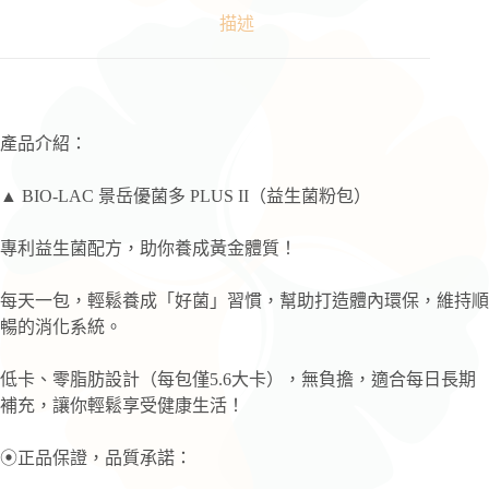
醫〗
描述
益
生
菌
粉
包
產品介紹：
數
量
▲ BIO-LAC 景岳優菌多 PLUS II（益生菌粉包）
專利益生菌配方，助你養成黃金體質！
每天一包，輕鬆養成「好菌」習慣，幫助打造體內環保，維持順
暢的消化系統。
低卡、零脂肪設計（每包僅5.6大卡），無負擔，適合每日長期
補充，讓你輕鬆享受健康生活！
⦿正品保證，品質承諾：