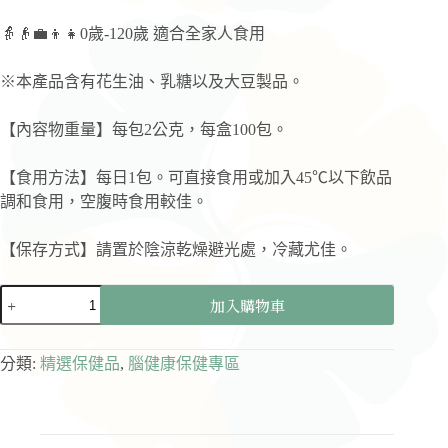
👵👴💼👦👧0歲-120歲 適合全家人食用
※本產品含有花生油、乳糖以及大豆製品。
【內容物重量】每包2公克，每盒100包。
【食用方法】每日1包。可直接食用或加入45℃以下飲品
調和食用，空腹時食用較佳。
【保存方式】請置於陰涼乾燥避光處，冷藏尤佳。
全
加入購物車
日
罩
嚴
分類:
精選保健品
,
腦健康保健專區
選-
〖景
岳
生