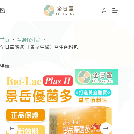
跳
至
購
主
物
要
車
內
容
首頁
精選保健品
全日罩嚴選-〖景岳生醫〗益生菌粉包
特價