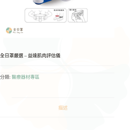
全日罩嚴選 – 益達肌肉評估儀
分類:
醫療器材專區
描述