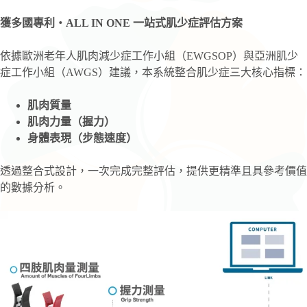
獲多國專利・ALL IN ONE 一站式肌少症評估方案
依據歐洲老年人肌肉減少症工作小組（EWGSOP）與亞洲肌少
症工作小組（AWGS）建議，本系統整合肌少症三大核心指標：
肌肉質量
肌肉力量（握力）
身體表現（步態速度）
透過整合式設計，一次完成完整評估，提供更精準且具參考價值
的數據分析。