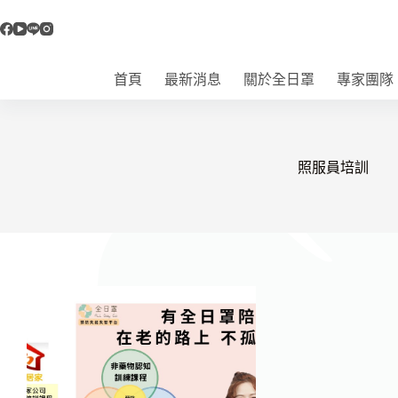
跳
至
主
要
首頁
最新消息
關於全日罩
專家團隊
內
容
照服員培訓