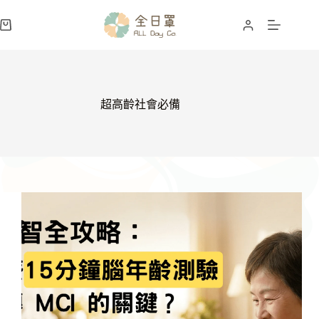
跳
至
購
主
物
要
車
內
容
超高齡社會必備