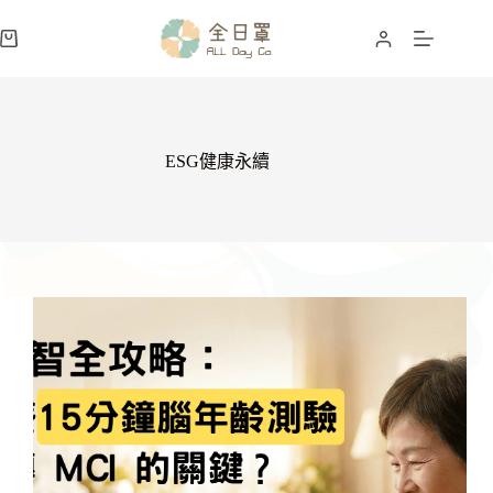
跳
至
購
主
物
要
車
內
容
ESG健康永續