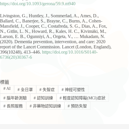
https://doi.org/10.1093/gerona/59.9.m940
Livingston, G., Huntley, J., Sommerlad, A., Ames, D.,
Ballard, C., Banerjee, S., Brayne, C., Burns, A., Cohen-
Mansfield, J., Cooper, C., Costafreda, S. G., Dias, A., Fox,
N., Gitlin, L. N., Howard, R., Kales, H. C., Kivimäki, M.,
Larson, E. B., Ogunniyi, A., Orgeta, V., … Mukadam, N.
(2020). Dementia prevention, intervention, and care: 2020
report of the Lancet Commission. Lancet (London, England),
396(10248), 413–446.
https://doi.org/10.1016/S0140-
6736(20)30367-6
標籤
#
AI
#
全日罩
#
失智症
#
神經可塑性
#
腦年齡測驗
#
認知訓練
#
輕度認知障礙(MCI)症狀
#
長照服務
#
非藥物認知訓練
#
預防失智