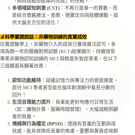
「稍微挑戰但能順利完成」的任務。
多領域認知刺激 (CST)
：不再只是單一的算數，而
是結合懷舊療法、音樂、現實定向與肢體運動，提
供大腦全方位的活化！
🔬科學實證說話：非藥物訓練的真實成效
在實證醫學上，非藥物介入的成效已獲得廣泛認可。多
項為期一年的隨機對照試驗 (RCT)結果顯示，持續接受
專業非藥物認知訓練的 MCI 與輕度失智症患者，在以下
三個層面有顯著改善：
認知功能維持
：延緩記憶力與專注力的衰退速度，
部分 MCI 患者甚至能在腦年齡測驗中看見分數的
回升！
生活自理能力提升
：長輩能更好地應付日常生活
（如：購物計算、服藥時間管理），大幅減輕照顧
者的負擔。
情緒與行為穩定 (BPSD)
：透過有意義的互動與成
就感，能有效降低長輩的焦慮、憂鬱與黃昏症候群