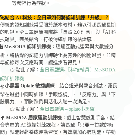
等精神行為症狀。
🚀結合 AI 科技：全日罩如何將認知訓練「升級」？
傳統的認知訓練常受限於紙本教材，難以引起長輩長期
的興趣。全日罩健康團隊將「長照 2.0 理念」與「AI 科
技輔具」完美結合，打破傳統訓練的枯燥感：
🖥️
Me-SODA 認知訓練機
：透過互動式螢幕與大數據分
析，將枯燥的記憶力訓練轉化為有趣的闖關遊戲，並精
準記錄每次反應時間，讓進步看得見！
👉點此了解：
全日罩嚴選-〖科技輔具〗Me-SODA
認知訓練機
🛸
小黑盤 Oplate 敏捷訓練
：結合燈光與聲音刺激，讓長
輩在遊戲中同時訓練「手眼協調」、「反應力」與「下
肢肌力」，預防跌倒與活化大腦一次滿足。
👉點此了解：
全日罩嚴選 – oplate小黑盤
🥊
Me-SPOZ 居家運動訓練機
：戴上智慧感測手套，結
合專屬的 AI 遠端訓練課程，讓長輩「只要一首歌的時
間」就能輕鬆養成運動習慣，有效增加心肺功能，帶動