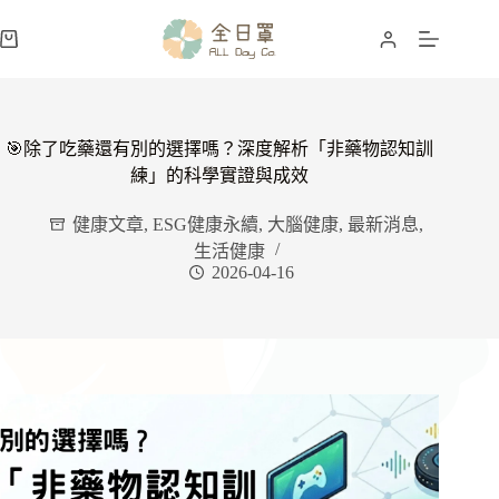
跳
至
購
主
物
要
車
內
容
🎯除了吃藥還有別的選擇嗎？深度解析「非藥物認知訓
練」的科學實證與成效
健康文章
,
ESG健康永續
,
大腦健康
,
最新消息
,
生活健康
2026-04-16