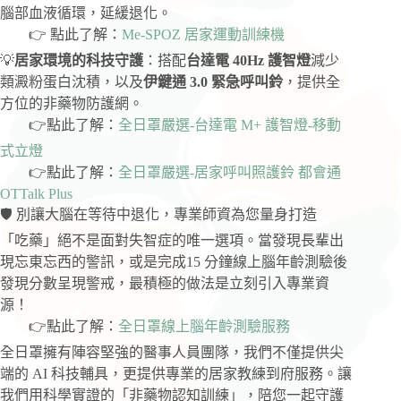
腦部血液循環，延緩退化。
👉 點此了解：
Me-SPOZ 居家運動訓練機
💡
居家環境的科技守護
：搭配
台達電 40Hz 護智燈
減少
類澱粉蛋白沈積，以及
伊鍵通 3.0 緊急呼叫鈴
，提供全
方位的非藥物防護網。
👉點此了解：
全日罩嚴選-台達電 M+ 護智燈-移動
式立燈
👉點此了解：
全日罩嚴選-居家呼叫照護鈴 都會通
OTTalk Plus
🛡️ 別讓大腦在等待中退化，專業師資為您量身打造
「吃藥」絕不是面對失智症的唯一選項。當發現長輩出
現忘東忘西的警訊，或是完成15 分鐘線上腦年齡測驗後
發現分數呈現警戒，最積極的做法是立刻引入專業資
源！
👉點此了解：
全日罩線上腦年齡測驗服務
全日罩擁有陣容堅強的醫事人員團隊，我們不僅提供尖
端的 AI 科技輔具，更提供專業的居家教練到府服務。讓
我們用科學實證的「非藥物認知訓練」，陪您一起守護