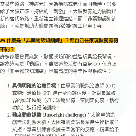
當某些道路（神經元）因為疾病或老化而阻斷時，只要
給予大腦正確、持續的「刺激」，大腦就有能力開闢出
新的替代道路，重新建立神經連結。而「非藥物認知訓
練」，就是幫助大腦開闢新路的超級工程車！🚜
🎮
什麼是「非藥物認知訓練」？跟自己在家玩數獨有何
不同？
許多家屬會買麻將、數獨或坊間的益智玩具給長輩玩，
認為這就是「動腦」。雖然這些活動有益身心，但真正
的「非藥物認知訓練」具備高度的專業性與系統性：
具備明確的治療目標
：由專業的職能治療師 (OT)
或物理治療師 (PT) 進行全面評估後，針對長輩較
弱的認知領域（如：短期記憶、空間定向感、執行
功能）進行靶向訓練。
難度動態調整 (Just-right challenge)
：太簡單的遊
戲無法刺激大腦，太困難則會讓長輩產生挫折感並
抗拒。專業訓練會根據長輩當下的反應，精準給予