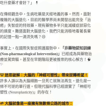
吃什麼藥才會好？」 💊
在傳統觀念中，生病吃藥是天經地義的事。然而，面對
複雜的大腦退化，目前的醫學界尚未開發出能完全「治
癒」失智症的特效藥，現有藥物多半只能減緩症狀惡化
的速度。難道面對大腦退化，我們只能消極地看著長輩
的記憶一點一滴流失嗎？😢
事實上，在國際失智症照護趨勢中，
「非藥物認知訓練
(Non-pharmacological Intervention)」
已經成為與藥物治
療並駕齊驅，甚至在早期階段更被推崇的核心解方！🧠
✨
💡 迷思破解：大腦的「神經可塑性」帶來逆轉希望！
許多人誤以為大腦細胞一旦死亡就無法再生，退化是一
條不可逆的單行道。但現代腦科學已經證實了「神經可
塑性 (Neuroplasticity)」的存在！
🌱 大腦就像是一座擁有無數條公路的城市：