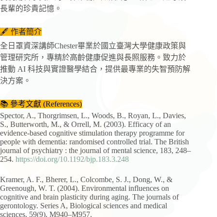
長輩的珍貴記憶。
🖋️ 作者簡介
全日罩資深講師Chester畢業於國立臺灣大學健康政策與
管理研究所，專精於高齡健康促進與長照服務。致力於
推動 AI 科技與實證醫學結合，提供最專業的失智預防解
決方案。
📚 參考文獻 (References)
Spector, A., Thorgrimsen, L., Woods, B., Royan, L., Davies,
S., Butterworth, M., & Orrell, M. (2003). Efficacy of an
evidence-based cognitive stimulation therapy programme for
people with dementia: randomised controlled trial. The British
journal of psychiatry : the journal of mental science, 183, 248–
254.
https://doi.org/10.1192/bjp.183.3.248
Kramer, A. F., Bherer, L., Colcombe, S. J., Dong, W., &
Greenough, W. T. (2004). Environmental influences on
cognitive and brain plasticity during aging. The journals of
gerontology. Series A, Biological sciences and medical
sciences, 59(9), M940–M957.