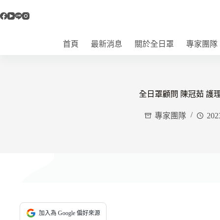
跳
至
主
要
首頁
最新消息
關於全日罩
專家團隊
內
容
全日罩顧問 陳冠茹 護
專家團隊
202
加入為 Google 偏好來源