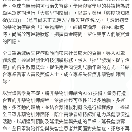
者。全球尚無藥物可根治失智症，學術與醫學界的共識皆為鼓
勵民眾定期進行「大腦早期篩檢」，以盡早發現「輕度認知障
礙(MCI)」（意旨尚未正式進入早期失智症階段)，再透過適當
的藥物治療結合「非藥物課程」，經研究顯示，在MCI狀態
時，尚屬於可逆轉狀態，把握黃金時間，留住與家人們最寶貴
的回憶。
全日罩為減缓失智症照護而帶來社會龐大的負擔，導入AI軟
體設備，透過遊戲化科技測驗服務，融入「提早發現、提早治
療」的衛生教育概念，提供用戶簡便測試腦年齡的方式，並結
合專業醫事人員及照護人士，成立專業失智症非藥物訓練團
隊。
以實證醫學為基礎，將非藥物訓練結合AIoT技術，量身打造
合宜的非藥物訓練課程，依據神經可塑性並以多動腦、多運
動、多互動的理論，並結合蒙特梭利概念進行課程設計，透過
全日罩非藥物訓練團隊，陪伴高齡者維持認知能力與健康促進
活動，以期達到預防及延缓失智與失能的目標，延長健康壽
命。全日罩將陪伴您與失智症患者共同面對失智症，讓您不再