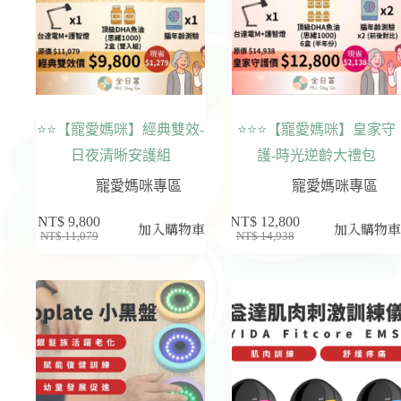
⭐⭐【寵愛媽咪】經典雙效-
⭐⭐⭐【寵愛媽咪】皇家守
日夜清晰安護組
護-時光逆齡大禮包
寵愛媽咪專區
寵愛媽咪專區
NT$
9,800
NT$
12,800
加入購物車
加入購物
NT$
11,079
NT$
14,938
原
目
原
目
始
前
始
前
價
價
價
價
格：
格：
格：
格：
NT$ 11,079。
NT$ 9,800。
NT$ 14,938。
NT$ 12,800。