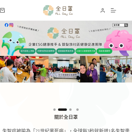
跳
至
購
主
物
Slide 3 of 4
要
車
內
容
關於全日罩
失智症被喻為「21世紀黑死病」，全球每3秒就新增1名失智患