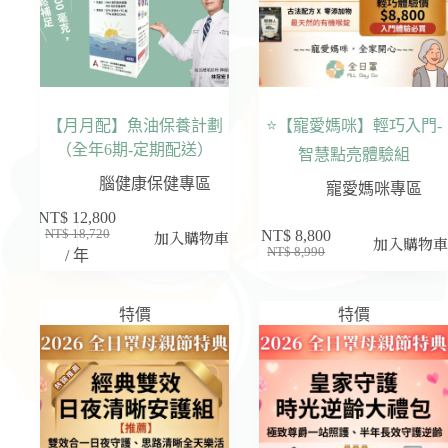
【月月配】魚油保養計劃
⭐【寵愛媽咪】輕巧入門-
（全年6期-定期配送）
智慧點亮體驗組
腦健康保健專區
寵愛媽咪專區
NT$
12,800
NT$
18,720
加入購物車
NT$
8,800
原
目
加入購物
NT$
8,990
/ 年
原
目
始
前
始
前
價
價
價
價
格：
格：
特價
特價
格：
格：
NT$ 18,720。
NT$ 12,800。
NT$ 8,990。
NT$ 8,800。