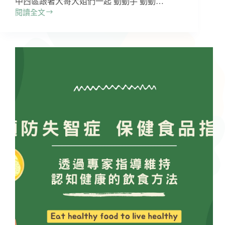
中西區跟著大哥大姐們一起 動動手 動動…
危
閱讀全文
險
台
因
中
子
市
長
青
行
動
教
室
失
智
講
座
服
務
實
紀