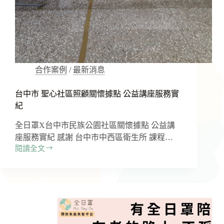
座
服
務
實
紀
合作案例
/
最新消息
台中市 聖心社區照顧關懷據點 公益講座服務實
紀
全日罩X台中市民族公園社區關懷據點 公益講
座服務實紀 感謝 台中市中西區衛生所 課程…
閱讀全文
台
中
市
聖
心
社
區