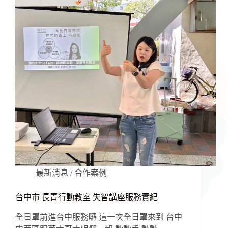
找
上
我?
預
防
有
妙
招!
增
加
大
腦
保
護
因
子
最新消息
/
合作案例
+降
低
台中市 長青行動教室 失智講座服務實紀
失
智
全日罩前進台中服務囉 這一次全日罩來到 台中
症