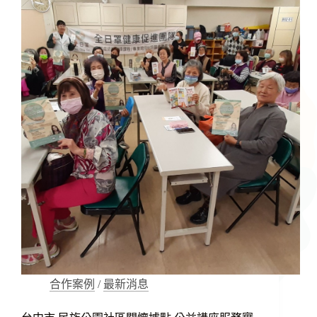
腦
的
連
結：
探
索
腦
腸
軸
的
神
祕
世
界
合作案例
/
最新消息