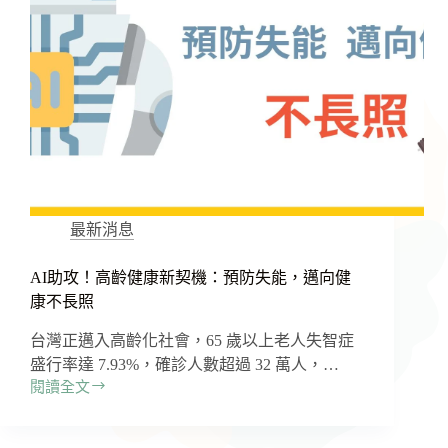
最新消息
AI助攻！高齡健康新契機：預防失能，邁向健
康不長照
台灣正邁入高齡化社會，65 歲以上老人失智症
盛行率達 7.93%，確診人數超過 32 萬人，…
閱讀全文
AI
助
攻！