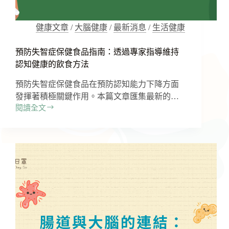
健康文章
/
大腦健康
/
最新消息
/
生活健康
預防失智症保健食品指南：透過專家指導維持
認知健康的飲食方法
預防失智症保健食品在預防認知能力下降方面
發揮著積極關鍵作用。本篇文章匯集最新的…
閱讀全文
預
防
失
智
症
保
健
食
品
指
南：