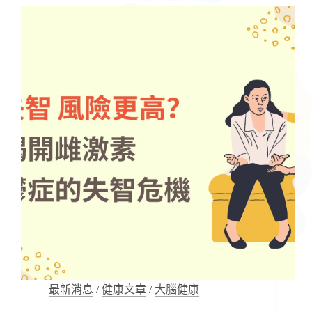
高
齡
健
康
新
契
機：
預
防
失
能，
邁
向
健
康
不
長
照
最新消息
/
健康文章
/
大腦健康