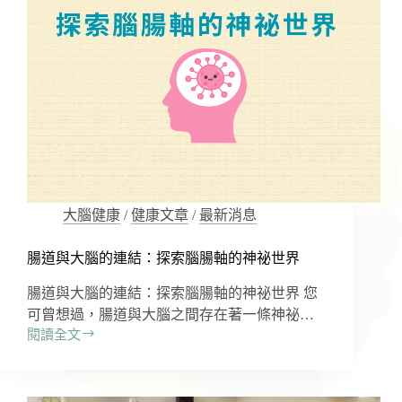
透
過
專
家
指
導
維
持
認
知
健
康
大腦健康
/
健康文章
/
最新消息
的
飲
腸道與大腦的連結：探索腦腸軸的神祕世界
食
方
腸道與大腦的連結：探索腦腸軸的神祕世界 您
法
可曾想過，腸道與大腦之間存在著一條神祕…
閱讀全文
腸
道
與
大