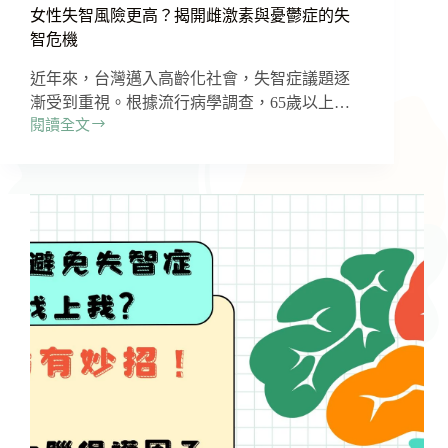
女性失智風險更高？揭開雌激素與憂鬱症的失
智危機
近年來，台灣邁入高齡化社會，失智症議題逐
漸受到重視。根據流行病學調查，65歲以上…
閱讀全文
女
性
失
智
風
險
更
高？
揭
開
雌
激
素
與
憂