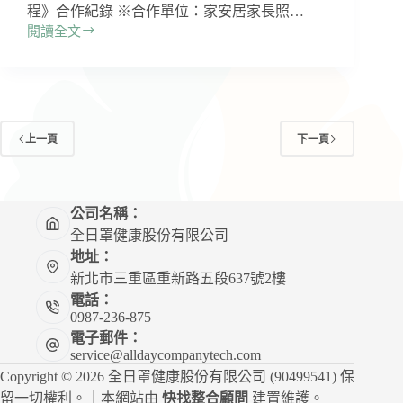
程》合作紀錄 ※合作單位：家安居家長照…
閱讀全文
全
日
罩
X
家
安
上一頁
下一頁
居
家
長
照
公司名稱：
機
全日罩健康股份有限公司
構
地址：
《長
新北市三重區重新路五段637號2樓
照
電話：
積
0987-236-875
分
電子郵件：
培
service@alldaycompanytech.com
訓
Copyright © 2026 全日罩健康股份有限公司 (90499541) 保
課
程》
留一切權利。｜本網站由
快找整合顧問
建置維護。