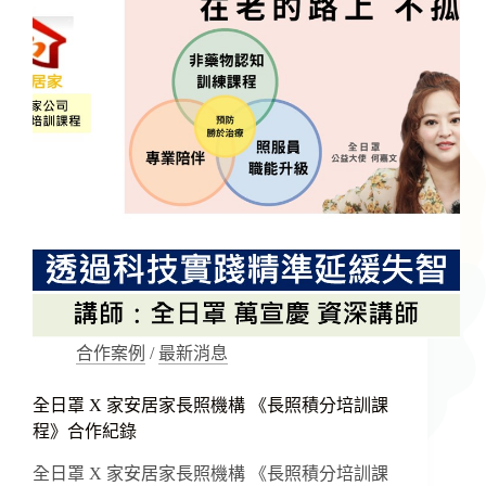
照
顧
關
懷
據
點
公
益
講
座
服
務
實
紀
合作案例
/
最新消息
全日罩 X 家安居家長照機構 《長照積分培訓課
程》合作紀錄
全日罩 X 家安居家長照機構 《長照積分培訓課