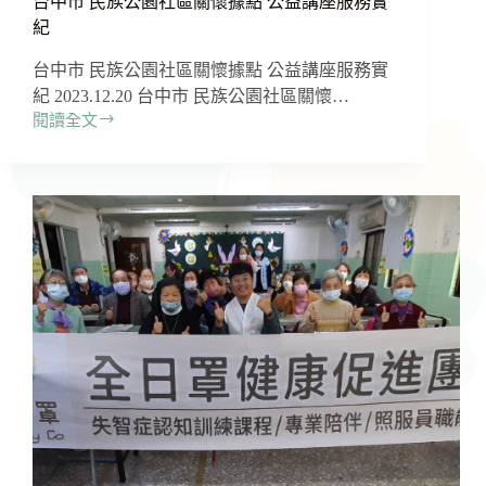
台中市 民族公園社區關懷據點 公益講座服務實
紀
台中市 民族公園社區關懷據點 公益講座服務實
紀 2023.12.20 台中市 民族公園社區關懷…
閱讀全文
台
中
市
民
族
公
園
社
區
關
懷
據
點
公
益
講