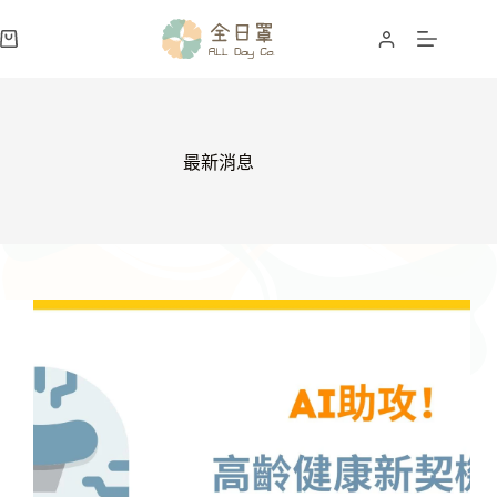
跳
至
購
主
物
要
車
內
容
最新消息