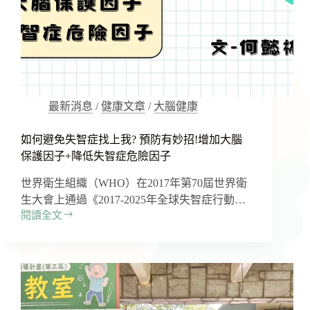
鬱
症
的
失
智
危
機
最新消息
/
健康文章
/
大腦健康
如何避免失智症找上我? 預防有妙招!增加大腦
保護因子+降低失智症危險因子
世界衛生組織（WHO）在2017年第70屆世界衛
生大會上通過《2017-2025年全球失智症行動…
閱讀全文
如
何
避
免
失
智
症