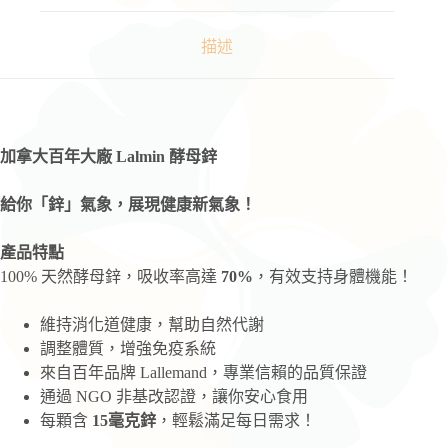
漾
生
描述
醫〗
酵
母
鋅
膠
加拿大百年大廠 Lalmin
酵母鋅
囊
數
給你「鋅」氣象，展現健康新氣象！
量
產品特點
100% 天然酵母鋅，吸收率高達
70%
，有效支持身體機能！
維持消化道健康，幫助自然代謝
調整體質，增強免疫系統
來自百年品牌 Lallemand，專業信賴的品質保證
通過 NGO 非基改認證，讓你安心食用
每顆含
15毫克鋅
，輕鬆滿足每日需求！