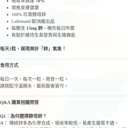
吸收率高達
70%
增進皮膚健康
100% 珍貴酵母鋅
Lallemand 歐洲廠出品
每顆含
15mg
鋅
，補充每日所需
有助於維持生長發育與生殖機能
每天1
粒，展現美好「鋅」氣象！
食用方式
每日一次，每次一粒，限食一粒。
請搭配冷溫開水，飯前飯後皆可。
Q&A
購買相關問答
Q1：為何選擇酵母鋅？
A：
傳統鋅多為化學合成，吸收率較低，易產生腸胃不適。