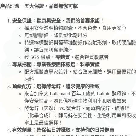
產品理念 –
五大保證，品質無懈可擊
安全保證：健康與安全，我們的首要承諾！
採用安全透明植物膠囊，不含色素，食用更安心
無塑膠膠條，降低塑化劑風險
特選檸檬酸鈣與葡萄糖酸鎂作為賦形劑，取代硬脂酸
鎂，讓每顆膠囊更純淨
經 SGS 檢驗，
零麩質
，適合麩質敏感者
專業把關：專業醫療團隊嚴選，科學實證
配方經醫療專家設計，結合臨床經驗，選用最優質的
原料
頂級配方：選擇酵母鋅，追求健康的極致
來自加拿大 Lallemand 百年工廠的 Lalmin 酵母鋅，不
僅安全性高，還具備極佳生物利用率和吸收效果
酵母鋅（天然） vs. 蟹合鋅、葡萄糖酸鋅、硫酸鋅
（化學合成）：酵母鋅在安全性、生物利用率和吸收
率上是最佳選擇！
有效劑量：確保每日鋅攝取，支持你的日常健康