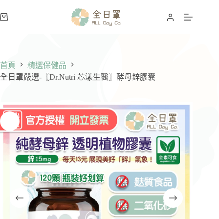
跳
至
購
主
物
要
車
內
容
首頁
精選保健品
全日罩嚴選-〖Dr.Nutri 芯漾生醫〗酵母鋅膠囊