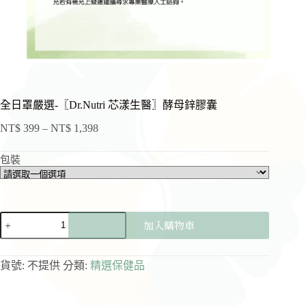
全日罩嚴選-〖Dr.Nutri 芯漾生醫〗酵母鋅膠囊
NT$
399
–
NT$
1,398
價
格
包裝
範
圍：
NT$ 399
到
全
NT$ 1,398
加入購物車
日
罩
嚴
貨號:
不提供
分類:
精選保健品
選-
〖Dr.Nutri
芯